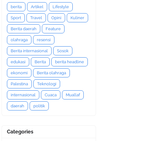
berita
Artikel
Lifestyle
Sport
Travel
Opini
Kuliner
Berita daerah
Feature
olahraga
resensi
Berita internasional
Sosok
edukasi
Berita
berita headline
ekonomi
Berita olahraga
Palestina
Teknologi
internasional
Cuaca
Muallaf
daerah
politik
Categories