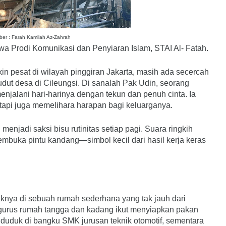
er : Farah Kamilah Az-Zahrah
wa Prodi Komunikasi dan Penyiaran Islam, STAI Al- Fatah.
n pesat di wilayah pinggiran Jakarta, masih ada secercah
dut desa di Cileungsi. Di sanalah Pak Udin, seorang
njalani hari-harinya dengan tekun dan penuh cinta. Ia
api juga memelihara harapan bagi keluarganya.
enjadi saksi bisu rutinitas setiap pagi. Suara ringkih
buka pintu kandang—simbol kecil dari hasil kerja keras
aknya di sebuah rumah sederhana yang tak jauh dari
ngurus rumah tangga dan kadang ikut menyiapkan pakan
 duduk di bangku SMK jurusan teknik otomotif, sementara