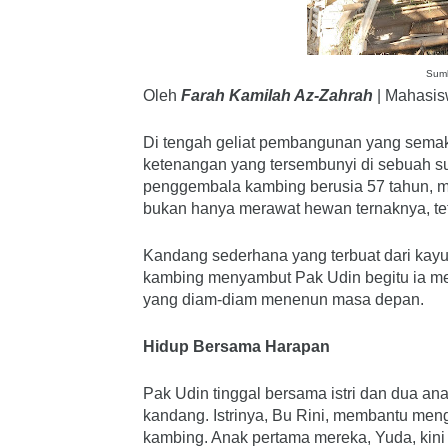
Sumb
Oleh
Farah Kamilah Az-Zahrah
| Mahasis
Di tengah geliat pembangunan yang semaki
ketenangan yang tersembunyi di sebuah su
penggembala kambing berusia 57 tahun, me
bukan hanya merawat hewan ternaknya, tet
Kandang sederhana yang terbuat dari kayu m
kambing menyambut Pak Udin begitu ia mem
yang diam-diam menenun masa depan.
Hidup Bersama Harapan
Pak Udin tinggal bersama istri dan dua an
kandang. Istrinya, Bu Rini, membantu me
kambing. Anak pertama mereka, Yuda, kini