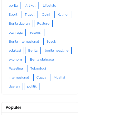
berita
Artikel
Lifestyle
Sport
Travel
Opini
Kuliner
Berita daerah
Feature
olahraga
resensi
Berita internasional
Sosok
edukasi
Berita
berita headline
ekonomi
Berita olahraga
Palestina
Teknologi
internasional
Cuaca
Muallaf
daerah
politik
Populer