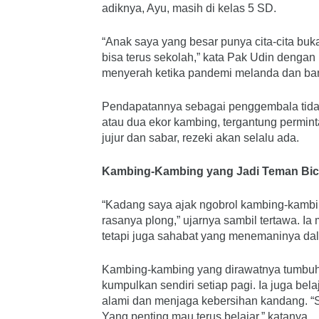
adiknya, Ayu, masih di kelas 5 SD.
“Anak saya yang besar punya cita-cita buk
bisa terus sekolah,” kata Pak Udin dengan
menyerah ketika pandemi melanda dan bany
Pendapatannya sebagai penggembala tidak
atau dua ekor kambing, tergantung perminta
jujur dan sabar, rezeki akan selalu ada.
Kambing-Kambing yang Jadi Teman Bic
“Kadang saya ajak ngobrol kambing-kambing 
rasanya plong,” ujarnya sambil tertawa. 
tetapi juga sahabat yang menemaninya dal
Kambing-kambing yang dirawatnya tumbuh 
kumpulkan sendiri setiap pagi. Ia juga bela
alami dan menjaga kebersihan kandang. “Sa
Yang penting mau terus belajar,” katanya.