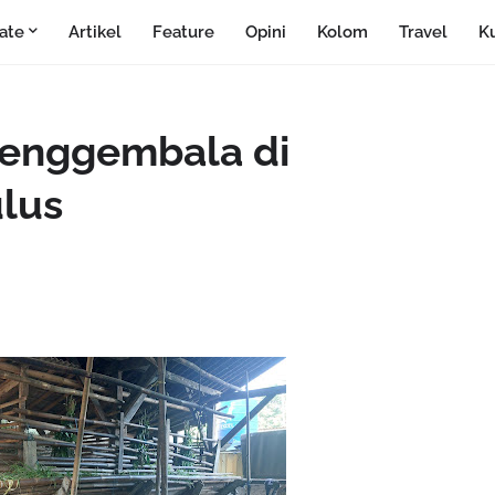
ate
Artikel
Feature
Opini
Kolom
Travel
Ku
Penggembala di
ulus