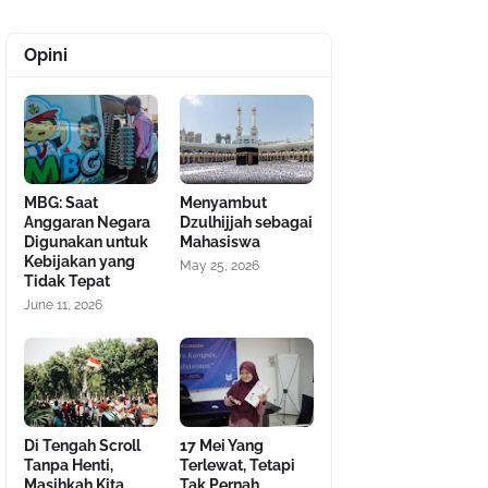
Opini
MBG: Saat
Menyambut
Anggaran Negara
Dzulhijjah sebagai
Digunakan untuk
Mahasiswa
Kebijakan yang
May 25, 2026
Tidak Tepat
June 11, 2026
Di Tengah Scroll
17 Mei Yang
Tanpa Henti,
Terlewat, Tetapi
Masihkah Kita
Tak Pernah