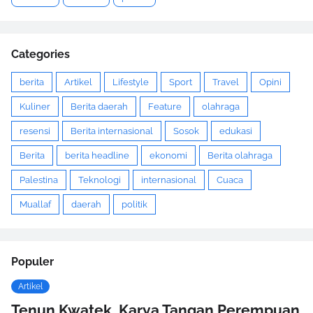
Categories
berita
Artikel
Lifestyle
Sport
Travel
Opini
Kuliner
Berita daerah
Feature
olahraga
resensi
Berita internasional
Sosok
edukasi
Berita
berita headline
ekonomi
Berita olahraga
Palestina
Teknologi
internasional
Cuaca
Muallaf
daerah
politik
Populer
Artikel
Tenun Kwatek, Karya Tangan Perempuan