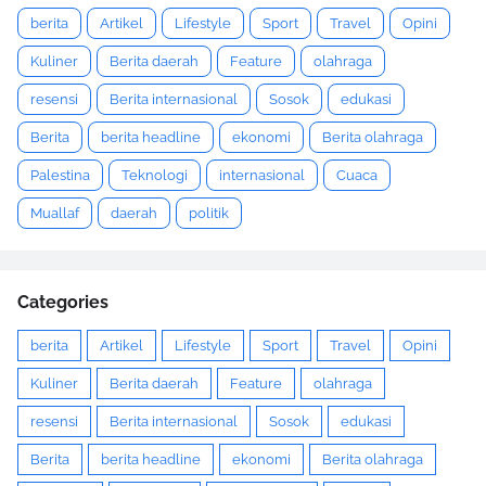
berita
Artikel
Lifestyle
Sport
Travel
Opini
Kuliner
Berita daerah
Feature
olahraga
resensi
Berita internasional
Sosok
edukasi
Berita
berita headline
ekonomi
Berita olahraga
Palestina
Teknologi
internasional
Cuaca
Muallaf
daerah
politik
Categories
berita
Artikel
Lifestyle
Sport
Travel
Opini
Kuliner
Berita daerah
Feature
olahraga
resensi
Berita internasional
Sosok
edukasi
Berita
berita headline
ekonomi
Berita olahraga