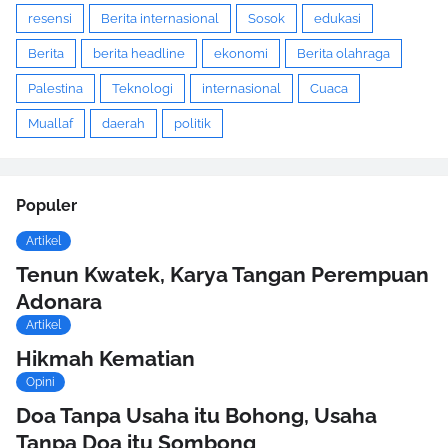
resensi
Berita internasional
Sosok
edukasi
Berita
berita headline
ekonomi
Berita olahraga
Palestina
Teknologi
internasional
Cuaca
Muallaf
daerah
politik
Populer
Artikel
Tenun Kwatek, Karya Tangan Perempuan
Adonara
Artikel
Hikmah Kematian
Opini
Doa Tanpa Usaha itu Bohong, Usaha
Tanpa Doa itu Sombong