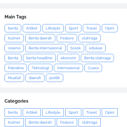
Main Tags
berita
Artikel
Lifestyle
Sport
Travel
Opini
Kuliner
Berita daerah
Feature
olahraga
resensi
Berita internasional
Sosok
edukasi
Berita
berita headline
ekonomi
Berita olahraga
Palestina
Teknologi
internasional
Cuaca
Muallaf
daerah
politik
Categories
berita
Artikel
Lifestyle
Sport
Travel
Opini
Kuliner
Berita daerah
Feature
olahraga